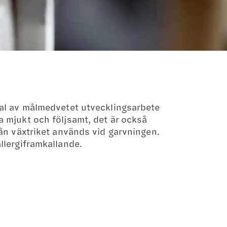
atal av målmedvetet utvecklingsarbete
a mjukt och följsamt, det är också
rån växtriket används vid garvningen.
llergiframkallande.