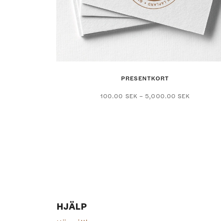
PRESENTKORT
Den
Prisinterv
100.00
SEK
–
5,000.00
SEK
100.00 S
här
till
produk
5,000.00
har
flera
variant
De
olika
alterna
kan
HJÄLP
väljas