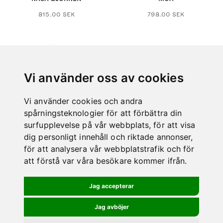
Den
815.00
SEK
798.00
SEK
här
produkten
har
flera
varianter.
De
Vi använder oss av cookies
olika
alternative
kan
Vi använder cookies och andra
väljas
på
spårningsteknologier för att förbättra din
produktsida
surfupplevelse på vår webbplats, för att visa
dig personligt innehåll och riktade annonser,
PLÅNKAN
POLARKNIVEN 7,7CM
för att analysera vår webbplatstrafik och för
att förstå var våra besökare kommer ifrån.
Den
240.00
SEK
950.00
SEK
här
produkten
Jag accepterar
har
flera
Jag avböjer
varianter.
De