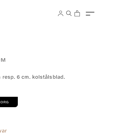
CM
 resp. 6 cm. kolstålsblad.
KORG
var