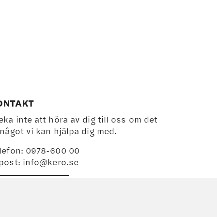
ONTAKT
eka inte att höra av dig till oss om det
 något vi kan hjälpa dig med.
lefon: 0978-600 00
post:
info@kero.se
BESÖK BUTIKEN