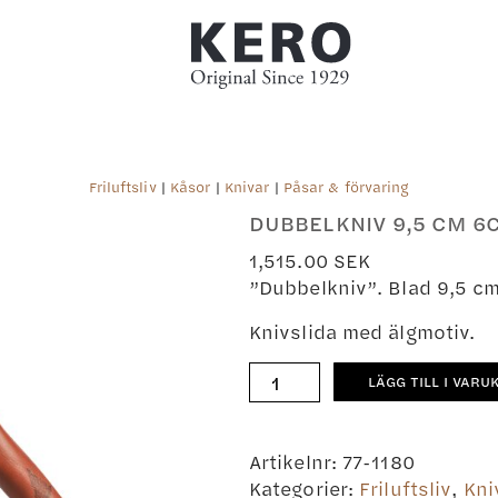
Friluftsliv
|
Kåsor
|
Knivar
|
Påsar & förvaring
DUBBELKNIV 9,5 CM 6
1,515.00
SEK
”Dubbelkniv”. Blad 9,5 cm
Knivslida med älgmotiv.
Dubbelkniv
LÄGG TILL I VARU
9,5
cm
6cm
Artikelnr:
77-1180
mängd
Kategorier:
Friluftsliv
,
Kni