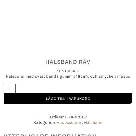
HALSBAND RÄV
165.00
SEK
Halsband med svart band i gummi (48cm), och smycke i masur.
Halsband
räv
mängd
LÄGG TILL I VARUKORG
Artikelnr:
78-33107
Kategorier:
Accessoarer
,
Halsband