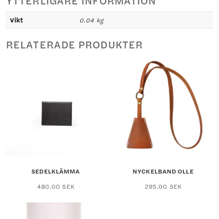
YTTERLIGARE INFORMATION
Vikt
0.04 kg
RELATERADE PRODUKTER
SEDELKLÄMMA
NYCKELBAND OLLE
Den
Den
480.00
SEK
295.00
SEK
här
här
produkten
produkten
har
har