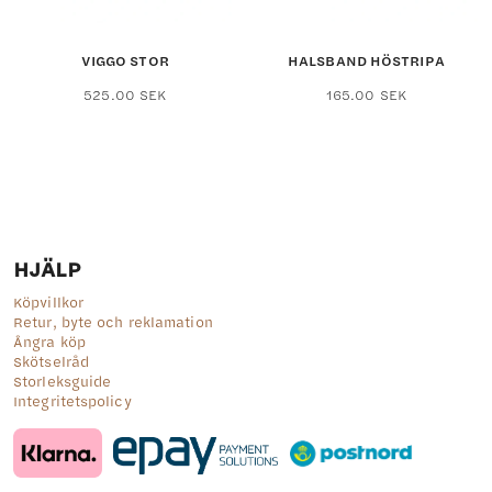
produktsidan
VIGGO STOR
HALSBAND HÖSTRIPA
Den
525.00
SEK
165.00
SEK
här
produkten
har
flera
varianter.
De
olika
alternativen
HJÄLP
kan
väljas
Köpvillkor
på
Retur, byte och reklamation
produktsidan
Ångra köp
Skötselråd
Storleksguide
Integritetspolicy