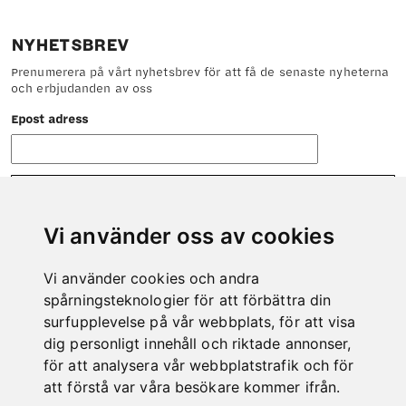
NYHETSBREV
Prenumerera på vårt nyhetsbrev för att få de senaste nyheterna
och erbjudanden av oss
Epost adress
Vi använder oss av cookies
Vi använder cookies och andra
KONTAKT
spårningsteknologier för att förbättra din
Tveka inte att höra av dig till oss om det är något vi kan hjälpa
surfupplevelse på vår webbplats, för att visa
dig med.
dig personligt innehåll och riktade annonser,
Telefon: 0978-600 00
för att analysera vår webbplatstrafik och för
E-post:
info@kero.se
att förstå var våra besökare kommer ifrån.