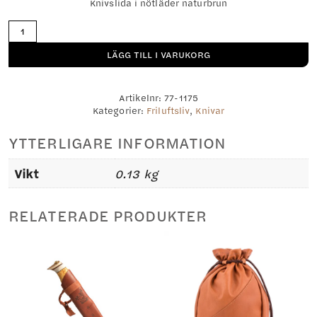
Knivslida i nötläder naturbrun
Jokkfall
kolstål
mängd
LÄGG TILL I VARUKORG
Artikelnr:
77-1175
Kategorier:
Friluftsliv
,
Knivar
YTTERLIGARE INFORMATION
Vikt
0.13 kg
RELATERADE PRODUKTER