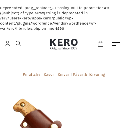
Deprecated
: preg_replace(): Passing null to parameter #3
($subject) of type array|string is deprecated in
/srv/users/kero/apps/kero/public/wp-
content/plugins/wordfence/vendor/wordfence/wf-
waf/src/lib/rules.php
on line
1896
Friluftsliv
|
Kåsor
|
Knivar
|
Påsar & förvaring