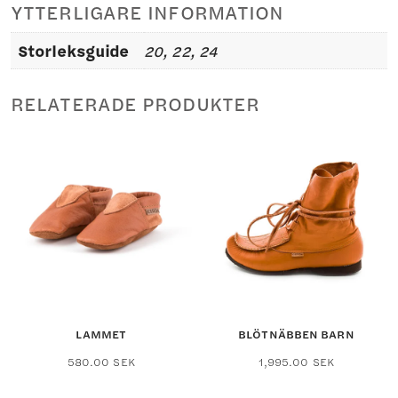
YTTERLIGARE INFORMATION
Storleksguide
20, 22, 24
RELATERADE PRODUKTER
LAMMET
BLÖTNÄBBEN BARN
Den
Den
580.00
SEK
1,995.00
SEK
här
här
produkten
produkten