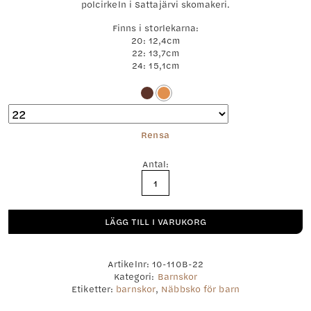
polcirkeln i Sattajärvi skomakeri.
Finns i storlekarna:
20: 12,4cm
22: 13,7cm
24: 15,1cm
Rensa
Antal:
Kicki
mängd
LÄGG TILL I VARUKORG
Artikelnr:
10-110B-22
Kategori:
Barnskor
Etiketter:
barnskor
,
Näbbsko för barn