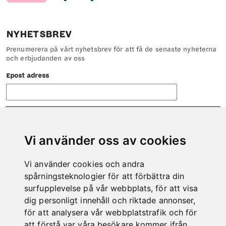
NYHETSBREV
Prenumerera på vårt nyhetsbrev för att få de senaste nyheterna
och erbjudanden av oss
Epost adress
Vi använder oss av cookies
Vi använder cookies och andra
KONTAKT
spårningsteknologier för att förbättra din
Tveka inte att höra av dig till oss om det är något vi kan hjälpa
surfupplevelse på vår webbplats, för att visa
dig med.
dig personligt innehåll och riktade annonser,
Telefon: 0978-600 00
för att analysera vår webbplatstrafik och för
E-post:
info@kero.se
att förstå var våra besökare kommer ifrån.