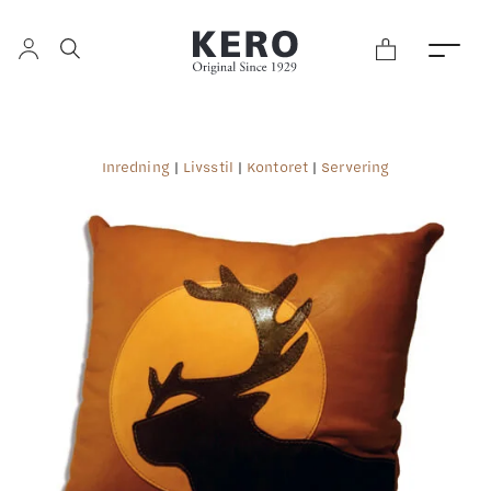
Inredning
|
Livsstil
|
Kontoret
|
Servering