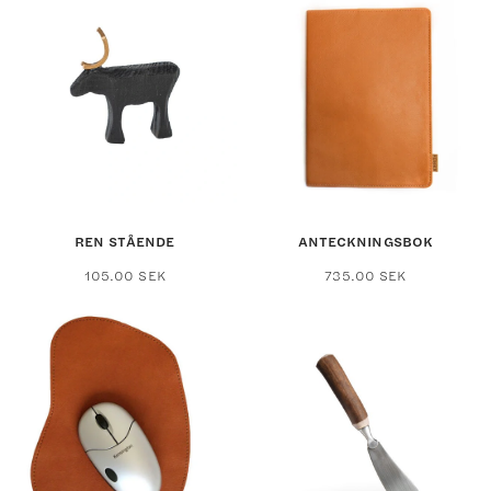
REN STÅENDE
ANTECKNINGSBOK
Den
105.00
SEK
735.00
SEK
här
produkten
har
flera
varianter.
De
olika
alternativen
kan
väljas