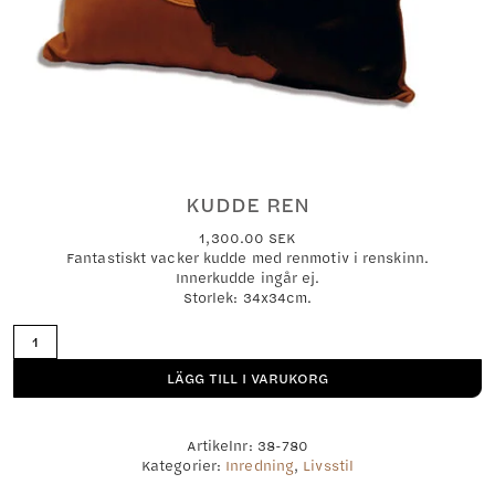
KUDDE REN
1,300.00
SEK
Fantastiskt vacker kudde med renmotiv i renskinn.
Innerkudde ingår ej.
Storlek: 34x34cm.
Kudde
ren
mängd
LÄGG TILL I VARUKORG
Artikelnr:
38-780
Kategorier:
Inredning
,
Livsstil