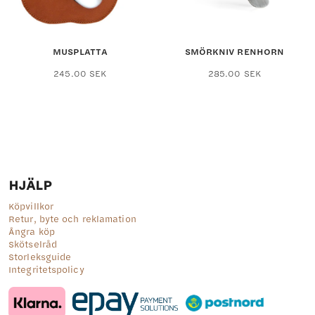
på
produktsidan
MUSPLATTA
SMÖRKNIV RENHORN
245.00
SEK
285.00
SEK
HJÄLP
Köpvillkor
Retur, byte och reklamation
Ångra köp
Skötselråd
Storleksguide
Integritetspolicy