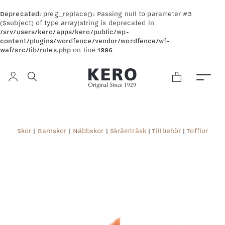
Deprecated
: preg_replace(): Passing null to parameter #3
($subject) of type array|string is deprecated in
/srv/users/kero/apps/kero/public/wp-
content/plugins/wordfence/vendor/wordfence/wf-
waf/src/lib/rules.php
on line
1896
Skor
|
Barnskor
|
Näbbskor
|
Skråmträsk
|
Tillbehör
|
Tofflor