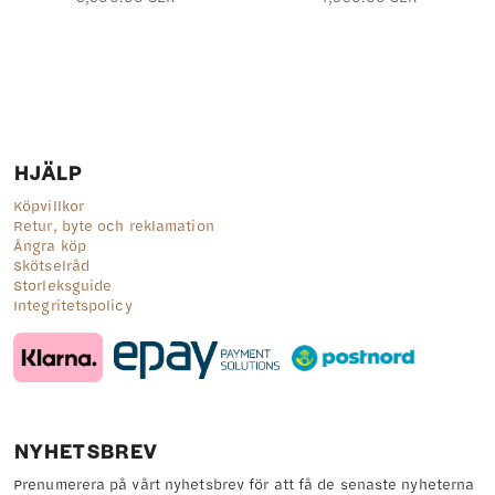
här
här
produkten
produkten
har
har
flera
flera
varianter.
varianter.
De
De
olika
olika
alternativen
alternativ
HJÄLP
kan
kan
väljas
väljas
Köpvillkor
på
på
Retur, byte och reklamation
produktsidan
produktsid
Ångra köp
Skötselråd
Storleksguide
Integritetspolicy
NYHETSBREV
Prenumerera på vårt nyhetsbrev för att få de senaste nyheterna