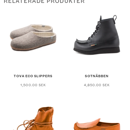
RELATERADE PRODUKTER
TOVA ECO SLIPPERS
SOTNÄBBEN
Den
Den
1,500.00
SEK
4,850.00
SEK
här
här
produkten
produkten
har
har
flera
flera
varianter.
varianter.
De
De
olika
olika
alternativen
alternativ