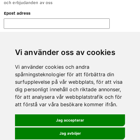
och erbjudanden av oss
Epost adress
Vi använder oss av cookies
Vi använder cookies och andra
KONTAKT
spårningsteknologier för att förbättra din
Tveka inte att höra av dig till oss om det är något vi kan hjälpa
surfupplevelse på vår webbplats, för att visa
dig med.
dig personligt innehåll och riktade annonser,
Telefon: 0978-600 00
för att analysera vår webbplatstrafik och för
E-post: info@kero.se
att förstå var våra besökare kommer ifrån.
BESÖK BUTIKEN
Jag accepterar
Jag avböjer