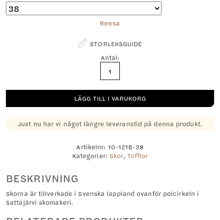
Rensa
STORLEKSGUIDE
Antal:
Laponia
mängd
LÄGG TILL I VARUKORG
Just nu har vi något längre leveranstid på denna produkt.
Artikelnr:
10-121B-38
Kategorier:
Skor
,
Tofflor
BESKRIVNING
Skorna är tillverkade i Svenska lappland ovanför polcirkeln i
Sattajärvi skomakeri.