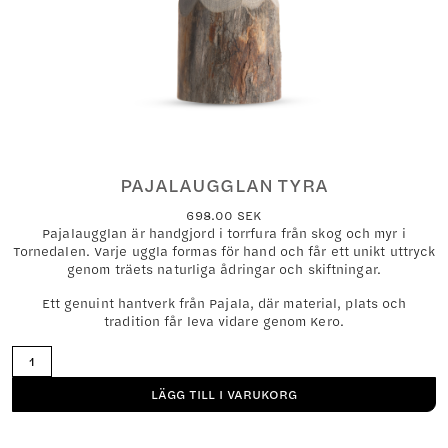
PAJALAUGGLAN TYRA
698.00
SEK
Pajalaugglan är handgjord i torrfura från skog och myr i
Tornedalen. Varje uggla formas för hand och får ett unikt uttryck
genom träets naturliga ådringar och skiftningar.
Ett genuint hantverk från Pajala, där material, plats och
tradition får leva vidare genom Kero.
Pajalaugglan
Tyra
mängd
LÄGG TILL I VARUKORG