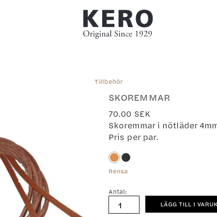
Tillbehör
SKOREMMAR
70.00
SEK
Skoremmar i nötläder 4mm
Pris per par.
Rensa
Antal:
Skoremmar
LÄGG TILL I VARU
mängd