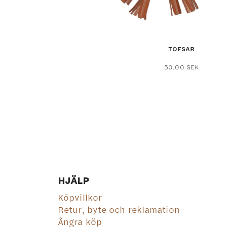
TOFSAR
Den
50.00
SEK
här
produ
har
flera
varian
De
olika
altern
kan
HJÄLP
väljas
Köpvillkor
på
Retur, byte och reklamation
produ
Ångra köp