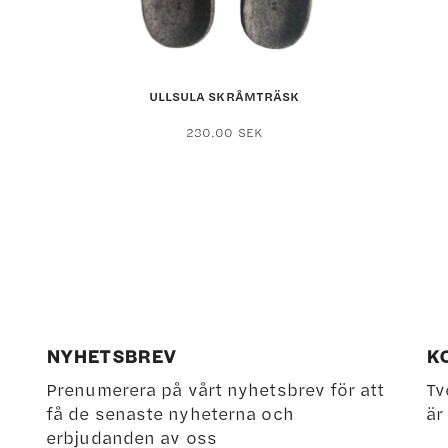
ULLSULA SKRÅMTRÄSK
Den
230.00
SEK
här
kten
produkten
har
flera
ter.
varianter.
De
olika
ativen
alternativen
kan
NYHETSBREV
K
väljas
Prenumerera på vårt nyhetsbrev för att
Tv
på
få de senaste nyheterna och
är
ktsidan
produktsidan
erbjudanden av oss