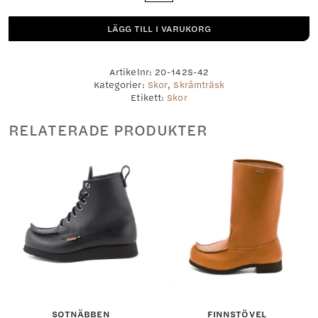
LÄGG TILL I VARUKORG
Artikelnr:
20-142S-42
Kategorier:
Skor
,
Skråmträsk
Etikett:
Skor
RELATERADE PRODUKTER
SOTNÄBBEN
FINNSTÖVEL