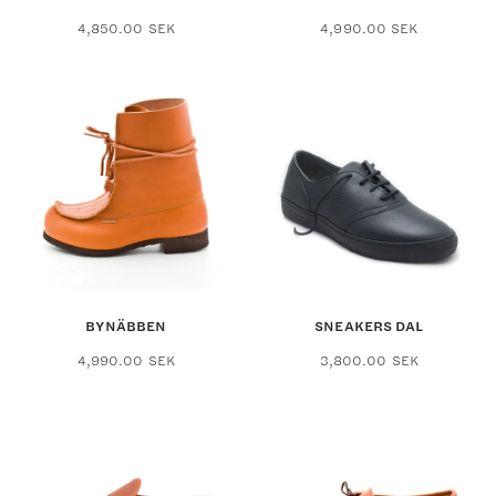
Den
Den
4,850.00
SEK
4,990.00
SEK
här
här
produkten
produkten
har
har
flera
flera
varianter.
varianter.
De
De
olika
olika
alternativen
alternativ
kan
kan
väljas
väljas
på
på
produktsidan
produktsid
BYNÄBBEN
SNEAKERS DAL
Den
Den
4,990.00
SEK
3,800.00
SEK
här
här
produkten
produkten
har
har
flera
flera
varianter.
varianter.
De
De