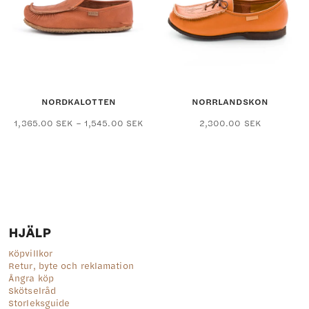
olika
olika
alternativen
alternativ
kan
kan
väljas
väljas
på
på
produktsidan
produktsid
NORDKALOTTEN
NORRLANDSKON
Prisintervall:
Den
Den
1,365.00
SEK
–
1,545.00
SEK
2,300.00
SEK
1,365.00 SEK
här
här
till
produkten
produkten
1,545.00 SEK
har
har
flera
flera
varianter.
varianter.
De
De
olika
olika
alternativen
alternativ
HJÄLP
kan
kan
väljas
väljas
Köpvillkor
på
på
Retur, byte och reklamation
produktsidan
produktsid
Ångra köp
Skötselråd
Storleksguide