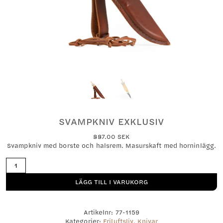
SVAMPKNIV EXKLUSIV
887.00
SEK
Svampkniv med borste och halsrem. Masurskaft med horninlägg.
Svampkniv
exklusiv
mängd
LÄGG TILL I VARUKORG
Artikelnr:
77-1159
Kategorier:
Friluftsliv
,
Knivar