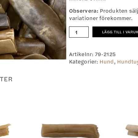
Observera:
Produkten säljs
variationer förekommer.
Tuggrulle
LÄGG TILL I VARU
Älg,
16cm
5-
Artikelnr:
79-2125
pack
Kategorier:
Hund
,
Hundtu
mängd
TER