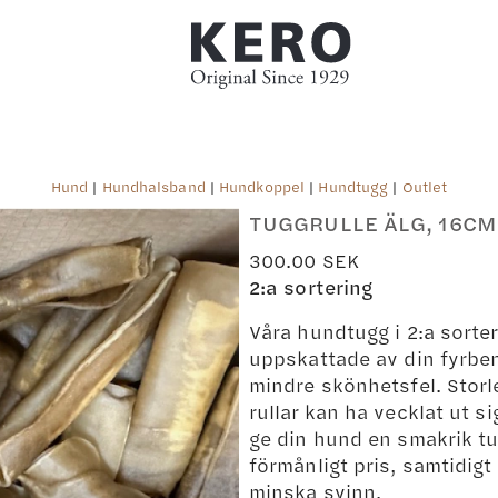
Hund
|
Hundhalsband
|
Hundkoppel
|
Hundtugg
|
Outlet
TUGGRULLE ÄLG, 16CM
300.00
SEK
2:a sortering
Våra hundtugg i 2:a sorter
uppskattade av din fyrbe
mindre skönhetsfel. Storl
rullar kan ha vecklat ut si
ge din hund en smakrik tug
förmånligt pris, samtidigt 
minska svinn.