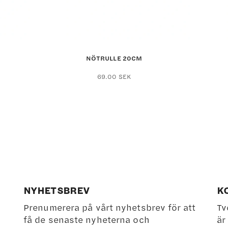
NÖTRULLE 20CM
69.00
SEK
kten
ter.
ativen
NYHETSBREV
K
Prenumerera på vårt nyhetsbrev för att
Tv
få de senaste nyheterna och
är
ktsidan