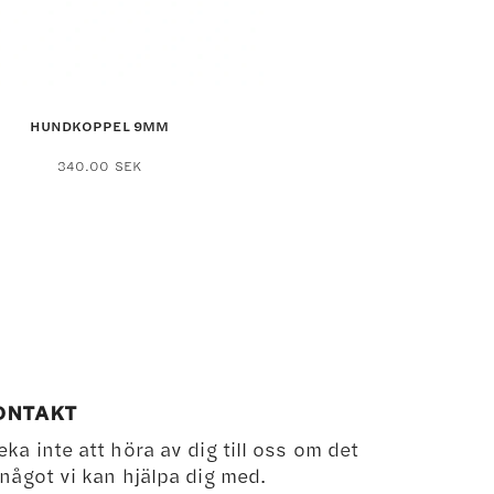
HUNDKOPPEL 9MM
Den
340.00
SEK
här
produkten
har
flera
varianter.
De
olika
alternativen
kan
ONTAKT
väljas
eka inte att höra av dig till oss om det
på
 något vi kan hjälpa dig med.
produktsidan