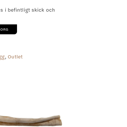
 i befintligt skick och
KORG
gg
,
Outlet