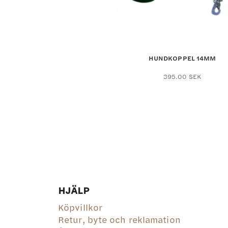
HUNDKOPPEL 14MM
Den
395.00
SEK
här
produ
har
flera
varian
De
olika
altern
kan
HJÄLP
väljas
Köpvillkor
på
Retur, byte och reklamation
produ