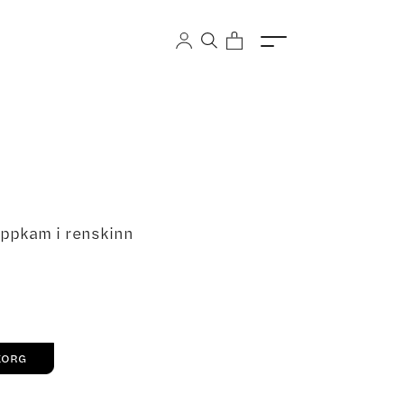
tuppkam i renskinn
KORG