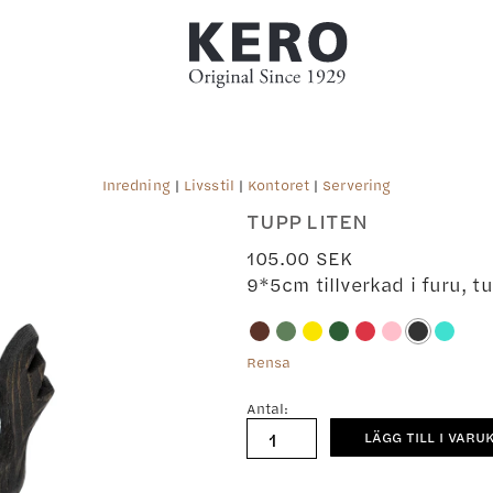
Inredning
|
Livsstil
|
Kontoret
|
Servering
TUPP LITEN
105.00
SEK
9*5cm tillverkad i furu, 
Rensa
Antal:
Tupp
LÄGG TILL I VARU
liten
mängd