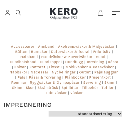
Accessoarer
|
Armband
|
Axelremsväskor & Midjeväskor
|
Bälten
|
Barnskor
|
Datorväskor & fodral
|
Friluftsliv
|
Halsband
|
Handväskor & Kuvertväskor
|
Hund
|
Hundhalsband
|
Hundkoppel
|
Hundtugg
|
Inredning
|
Kåsor
|
Knivar
|
Kontoret
|
Livsstil
|
Mobilväskor & Passväskor
|
Näbbskor
|
Necessär
|
Nyckelringar
|
Outlet
|
Pajalaugglan
|
Päls
|
Påsar & förvaring
|
Plånböcker
|
Presentkort
|
Remmar
|
Ryggsäckar & Gympapåsar
|
Servering
|
Skinn
|
Skinn
|
Skor
|
Skråmträsk
|
Spillbitar
|
Tillbehör
|
Tofflor
|
Tote väskor
|
Väskor
IMPREGNERING