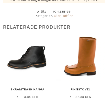
Just nu har vi något längre leveranstid på denna produkt.
Artikelnr:
10-123B-36
Kategorier:
Skor
,
Tofflor
RELATERADE PRODUKTER
SKRÅMTRÄSK KÄNGA
FINNSTÖVEL
Den
Den
4,900.00
SEK
4,990.00
SEK
här
här
produkten
produkten