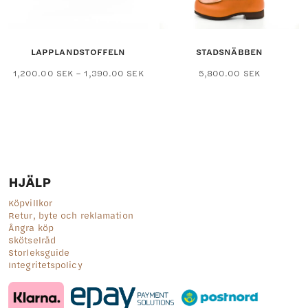
på
på
produktsidan
produktsid
LAPPLANDSTOFFELN
STADSNÄBBEN
Prisintervall:
Den
Den
1,200.00
SEK
–
1,390.00
SEK
5,800.00
SEK
1,200.00 SEK
här
här
till
produkten
produkten
1,390.00 SEK
har
har
flera
flera
varianter.
varianter.
De
De
olika
olika
alternativen
alternativ
HJÄLP
kan
kan
väljas
väljas
Köpvillkor
på
på
Retur, byte och reklamation
produktsidan
produktsid
Ångra köp
Skötselråd
Storleksguide
Integritetspolicy