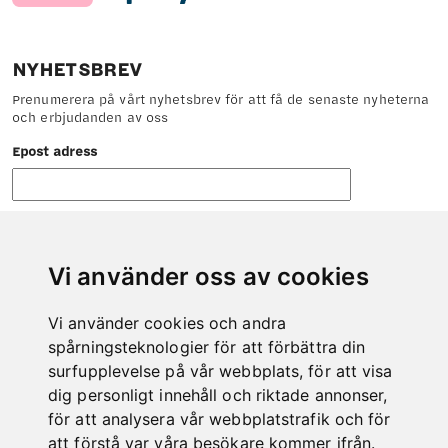
NYHETSBREV
Prenumerera på vårt nyhetsbrev för att få de senaste nyheterna
och erbjudanden av oss
Epost adress
Vi använder oss av cookies
Vi använder cookies och andra
KONTAKT
spårningsteknologier för att förbättra din
Tveka inte att höra av dig till oss om det är något vi kan hjälpa
surfupplevelse på vår webbplats, för att visa
dig med.
dig personligt innehåll och riktade annonser,
Telefon: 0978-600 00
för att analysera vår webbplatstrafik och för
E-post: info@kero.se
att förstå var våra besökare kommer ifrån.