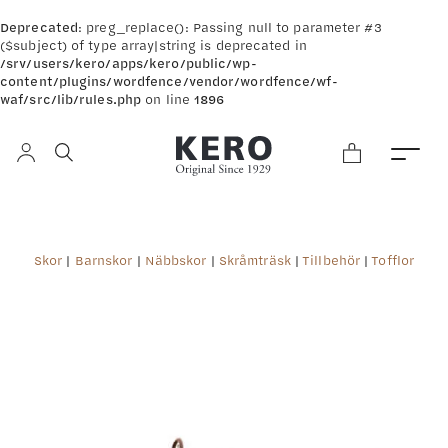
Deprecated
: preg_replace(): Passing null to parameter #3
($subject) of type array|string is deprecated in
/srv/users/kero/apps/kero/public/wp-
content/plugins/wordfence/vendor/wordfence/wf-
waf/src/lib/rules.php
on line
1896
Skor
|
Barnskor
|
Näbbskor
|
Skråmträsk
|
Tillbehör
|
Tofflor