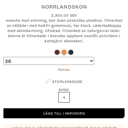
NORRLANDSKON
2,300.00
SEK
Innesko med snörning, kan även användas utomhus. Tillverkad
av nötläder med halkfri gummisula, har klack. Läderbakkappa
med skinnkantning. Ofodrad. Tillverkad av naturgarvat läder.
Skorna är tillverkade i Svenska lappland ovanför polcirkeln i
Sattajärvi skomakeri.
Rensa
STORLEKSGUIDE
Antal:
Norrlandskon
mängd
LÄGG TILL I VARUKORG