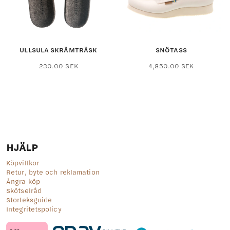
väljas
väljas
på
på
produktsidan
produktsid
ULLSULA SKRÅMTRÄSK
SNÖTASS
Den
Den
230.00
SEK
4,850.00
SEK
här
här
produkten
produkten
har
har
flera
flera
varianter.
varianter.
De
De
olika
olika
alternativen
alternativ
HJÄLP
kan
kan
väljas
väljas
Köpvillkor
på
på
Retur, byte och reklamation
produktsidan
produktsid
Ångra köp
Skötselråd
Storleksguide
Integritetspolicy