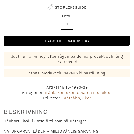
STORLEKSGUIDE
Antal:
Sotnäbben
mängd
LÄGG TILL I VARUKORG
Just nu har vi hög efterfrågan på denna produkt och lång
leveranstid.
Denna produkt tillverkas vid beställning.
Artikelnr:
10-198S-38
Kategorier:
Näbbskor
,
Skor
,
Utvalda Produkter
Etiketter:
Blötnäbb
,
Skor
BESKRIVNING
Hållbart likväl i Sattajärvi som på Hötorget.
NATURGARVAT LÄDER – MILJÖVÄNLIG GARVNING