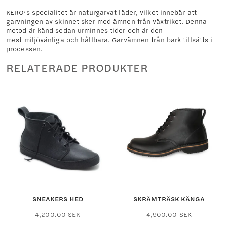
KERO’s specialitet är naturgarvat läder, vilket innebär att
garvningen av skinnet sker med ämnen från växtriket. Denna
metod är känd sedan urminnes tider och är den
mest miljövänliga och hållbara. Garvämnen från bark tillsätts i
processen.
RELATERADE PRODUKTER
SNEAKERS HED
SKRÅMTRÄSK KÄNGA
Den
Den
4,200.00
SEK
4,900.00
SEK
här
här