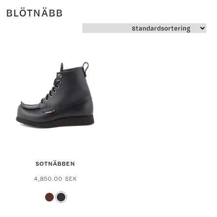
BLÖTNÄBB
SOTNÄBBEN
4,850.00
SEK
Den
här
produkten
har