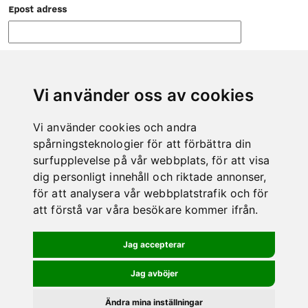
Epost adress
Vi använder oss av cookies
Vi använder cookies och andra
KONTAKT
spårningsteknologier för att förbättra din
Tveka inte att höra av dig till oss om det är något vi kan hjälpa
surfupplevelse på vår webbplats, för att visa
dig med.
dig personligt innehåll och riktade annonser,
Telefon: 0978-600 00
för att analysera vår webbplatstrafik och för
E-post: info@kero.se
att förstå var våra besökare kommer ifrån.
BESÖK BUTIKEN
Jag accepterar
Jag avböjer
Ändra mina inställningar