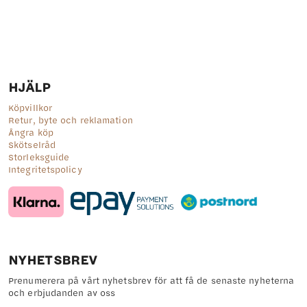
flera
varianter.
De
olika
alternativen
kan
väljas
HJÄLP
på
produktsidan
Köpvillkor
Retur, byte och reklamation
Ångra köp
Skötselråd
Storleksguide
Integritetspolicy
NYHETSBREV
Prenumerera på vårt nyhetsbrev för att få de senaste nyheterna
och erbjudanden av oss