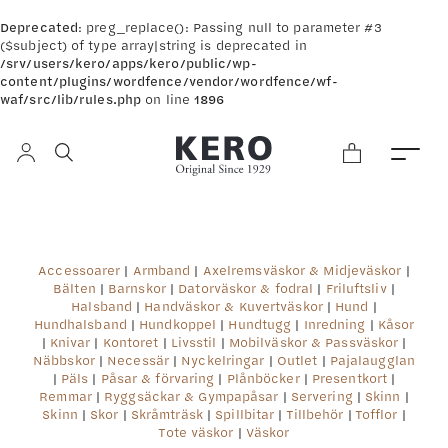
Deprecated
: preg_replace(): Passing null to parameter #3
($subject) of type array|string is deprecated in
/srv/users/kero/apps/kero/public/wp-
content/plugins/wordfence/vendor/wordfence/wf-
waf/src/lib/rules.php
on line
1896
Accessoarer
|
Armband
|
Axelremsväskor & Midjeväskor
|
Bälten
|
Barnskor
|
Datorväskor & fodral
|
Friluftsliv
|
Halsband
|
Handväskor & Kuvertväskor
|
Hund
|
Hundhalsband
|
Hundkoppel
|
Hundtugg
|
Inredning
|
Kåsor
|
Knivar
|
Kontoret
|
Livsstil
|
Mobilväskor & Passväskor
|
Näbbskor
|
Necessär
|
Nyckelringar
|
Outlet
|
Pajalaugglan
|
Päls
|
Påsar & förvaring
|
Plånböcker
|
Presentkort
|
Remmar
|
Ryggsäckar & Gympapåsar
|
Servering
|
Skinn
|
Skinn
|
Skor
|
Skråmträsk
|
Spillbitar
|
Tillbehör
|
Tofflor
|
Tote väskor
|
Väskor