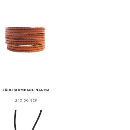
LÄDERARMBAND NANNA
Den
240.00
SEK
här
produkten
har
flera