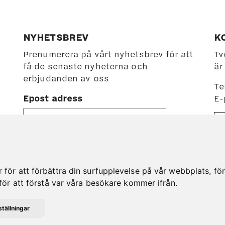
olika
ativen
alternativen
kan
NYHETSBREV
K
väljas
Prenumerera på vårt nyhetsbrev för att
Tv
på
få de senaste nyheterna och
är
ktsidan
produktsidan
erbjudanden av oss
Te
Epost adress
E-
ör att förbättra din surfupplevelse på vår webbplats, för a
för att förstå var våra besökare kommer ifrån.
tällningar