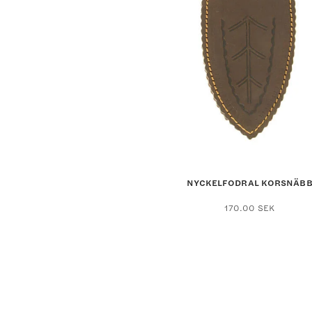
NYCKELFODRAL KORSNÄB
Den
170.00
SEK
här
produ
har
flera
varian
De