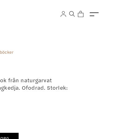
böcker
bok från naturgarvat
gkedja. Ofodrad. Storlek:
KORG