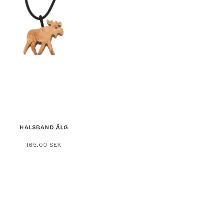
varianter.
De
olika
alternativen
kan
väljas
på
produktsidan
HALSBAND ÄLG
165.00
SEK