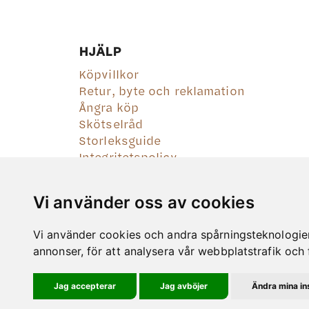
olika
altern
kan
HJÄLP
väljas
Köpvillkor
på
Retur, byte och reklamation
produ
Ångra köp
Skötselråd
Storleksguide
Integritetspolicy
Vi använder oss av cookies
Vi använder cookies och andra spårningsteknologier f
annonser, för att analysera vår webbplatstrafik och 
Jag accepterar
Jag avböjer
Ändra mina ins