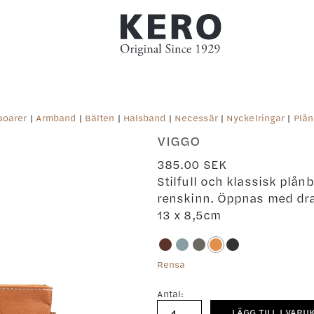
soarer
|
Armband
|
Bälten
|
Halsband
|
Necessär
|
Nyckelringar
|
Plån
VIGGO
385.00
SEK
Stilfull och klassisk plån
renskinn. Öppnas med dra
13 x 8,5cm
Rensa
Antal:
Viggo
LÄGG TILL I VARU