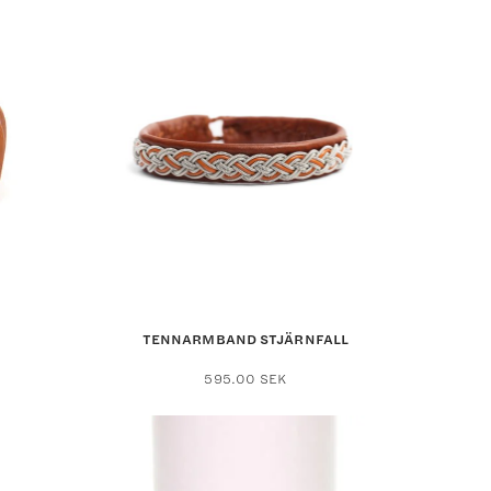
TENNARMBAND STJÄRNFALL
Den
595.00
SEK
här
produkten
har
flera