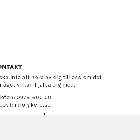
här
produkten
har
flera
varianter.
De
olika
alternativen
kan
ONTAKT
väljas
eka inte att höra av dig till oss om det
på
 något vi kan hjälpa dig med.
produktsidan
lefon: 0978-600 00
post:
info@kero.se
BESÖK BUTIKEN