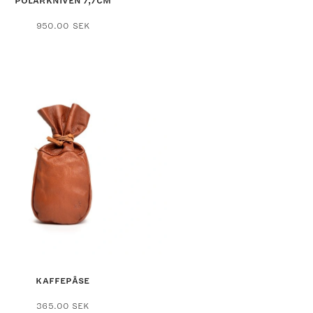
POLARKNIVEN 7,7CM
950.00
SEK
KAFFEPÅSE
Den
365.00
SEK