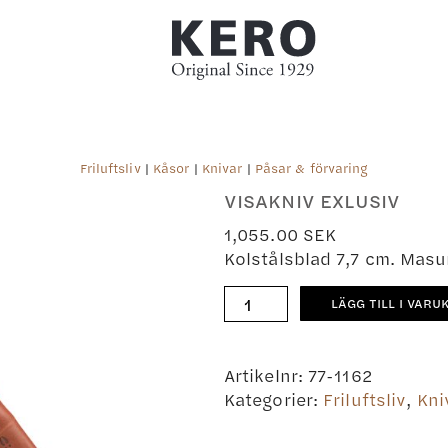
Friluftsliv
|
Kåsor
|
Knivar
|
Påsar & förvaring
VISAKNIV EXLUSIV
1,055.00
SEK
Kolstålsblad 7,7 cm. Masu
Visakniv
LÄGG TILL I VARU
exlusiv
mängd
Artikelnr:
77-1162
Kategorier:
Friluftsliv
,
Kni