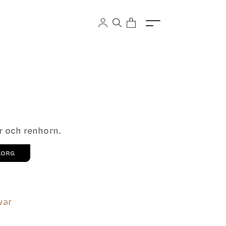
r och renhorn.
KORG
var