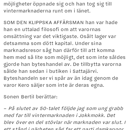
möjligheter öppnade sig och han tog sig till
vintermarknaderna runt om i länet.
SOM DEN KLIPPSKA AFFÄRSMAN han var hade
han en uttalad filosofi om att varornas
omsättning var det viktigaste. Osålt lager var
detsamma som dött kapital. Under sina
marknadsresor såg han därför till att komma
hem med så lite som möjligt, det som inte såldes
gjorde han byteshandel av. De tillbytta varorna
sålde han sedan i butiken i Sattajärvi.
Byteshandeln ser vi spår av än idag genom de
varor Kero säljer som inte är deras egna.
Sonen Bertil berättar:
–
På slutet av 50-talet följde jag som ung grabb
med far till vintermarknaden i Jokkmokk. Det
blev över en del stövlar när marknaden var slut. I
ett stånd i närheten såg far ett parti damkappor