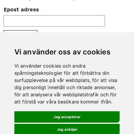
Epost adress
Vi använder oss av cookies
KONTAKT
Vi använder cookies och andra
spårningsteknologier för att förbättra din
Tveka inte att höra av dig till oss om det är något
surfupplevelse på vår webbplats, för att visa
vi kan hjälpa dig med.
dig personligt innehåll och riktade annonser,
Telefon: 0978-600 00
för att analysera vår webbplatstrafik och för
E-post:
info@kero.se
att förstå var våra besökare kommer ifrån.
BESÖK BUTIKEN
Jag accepterar
Jag avböjer