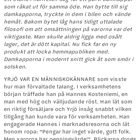
som råkat ut för samma öde. Han bytte till sig
damkapporna, tryckte in dem i bilen och vände
hemåt. Bakom bytet låg hans tidigt uttalade
filosofi om att omsättningen på varorna var det
viktigaste. Man skulle aldrig ligga med osålt
lager, det är dött kapital. Nu fick far en ny
produkt att locka hemmapubliken med.
Damkapporna i modernt snitt gick åt som smör i
solsken.
YRJÖ VAR EN MÄNNISKOKÄNNARE som visste
hur man förvaltade talang. I verksamhetens
början träffade han på Hannes Kosteniemi, en
man med hög och välljudande röst. Han lät som
en riktig försäljare och Yrjö insåg snabbt vilken
tillgång han kunde vara för verksamheten. Han
engagerade Hannes i marknadsresorna och lät
honom ropa: ”Pengar har inget värde, gott folk.
Men varorna har penningvärde!”. Blickarna drogs