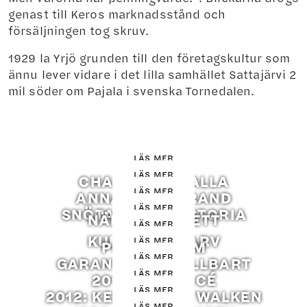
genast till Keros marknadsstånd och
försäljningen tog skruv.
1929 la Yrjö grunden till den företagskultur som
ännu lever vidare i det lilla samhället Sattajärvi 2
mil söder om Pajala i svenska Tornedalen.
LÄS MER
LÄS MER
CHARLOTTE KALLA
LÄS MER
ANNA LENGSTRAND
LÄS MER
SNÖTASSENS HISTORIA
NÄBBSKOR - ETT
LÄS MER
KULTURELLT ARV
LÄS MER
PETRA MALM
LÄS MER
GARANTERAT HÅLLBART
LÄS MER
2012: NY SUCCÉ
LÄS MER
2012: KERO PÅ CATWALKEN
LÄS MER