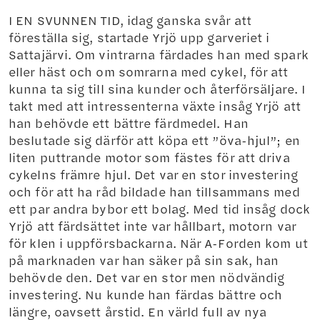
I EN SVUNNEN TID, idag ganska svår att
föreställa sig, startade Yrjö upp garveriet i
Sattajärvi. Om vintrarna färdades han med spark
eller häst och om somrarna med cykel, för att
kunna ta sig till sina kunder och återförsäljare. I
takt med att intressenterna växte insåg Yrjö att
han behövde ett bättre färdmedel. Han
beslutade sig därför att köpa ett ”öva-hjul”; en
liten puttrande motor som fästes för att driva
cykelns främre hjul. Det var en stor investering
och för att ha råd bildade han tillsammans med
ett par andra bybor ett bolag. Med tid insåg dock
Yrjö att färdsättet inte var hållbart, motorn var
för klen i uppförsbackarna. När A-Forden kom ut
på marknaden var han säker på sin sak, han
behövde den. Det var en stor men nödvändig
investering. Nu kunde han färdas bättre och
längre, oavsett årstid. En värld full av nya