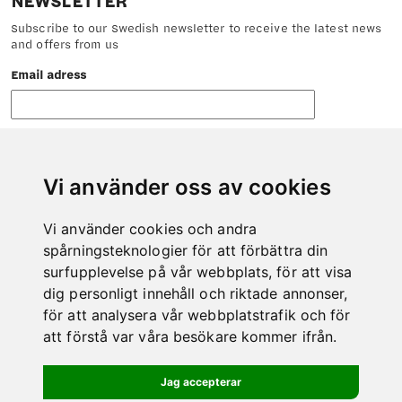
NEWSLETTER
Subscribe to our Swedish newsletter to receive the latest news
and offers from us
Email adress
Vi använder oss av cookies
Vi använder cookies och andra
CONTACT
spårningsteknologier för att förbättra din
Do not hesitate to contact us if there is anything we can help
surfupplevelse på vår webbplats, för att visa
you with.
dig personligt innehåll och riktade annonser,
Phone: 0978-600 00
för att analysera vår webbplatstrafik och för
E-mail: info@kero.se
att förstå var våra besökare kommer ifrån.
MAP
Jag accepterar