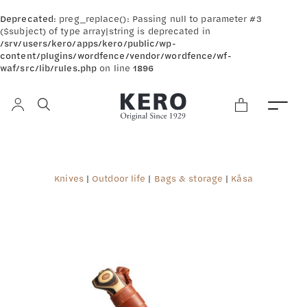
Deprecated
: preg_replace(): Passing null to parameter #3
($subject) of type array|string is deprecated in
/srv/users/kero/apps/kero/public/wp-
content/plugins/wordfence/vendor/wordfence/wf-
waf/src/lib/rules.php
on line
1896
Knives
|
Outdoor life
|
Bags & storage
|
Kåsa