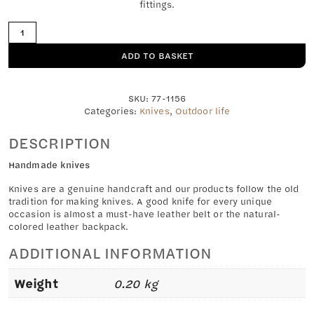
fittings.
Small
Zebran
knife
ADD TO BASKET
62mm
quantity
SKU:
77-1156
Categories:
Knives
,
Outdoor life
DESCRIPTION
Handmade knives
Knives are a genuine handcraft and our products follow the old
tradition for making knives. A good knife for every unique
occasion is almost a must-have leather belt or the natural-
colored leather backpack.
ADDITIONAL INFORMATION
Weight
0.20 kg