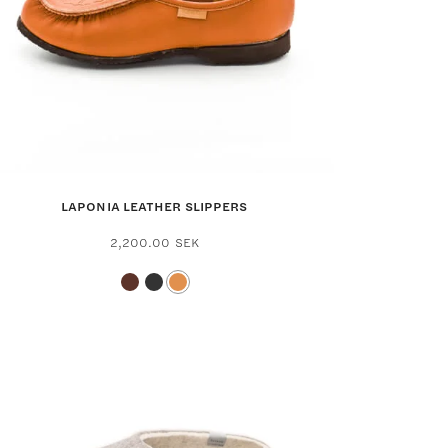
LAPONIA LEATHER SLIPPERS
2,200.00
SEK
This
uct
product
has
ple
multiple
nts.
variants.
The
ons
options
may