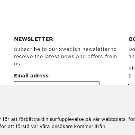
options
opti
may
may
be
be
chosen
chos
on
on
NEWSLETTER
C
the
the
Subscribe to our Swedish newsletter to
Do
product
prod
receive the latest news and offers from
an
page
page
us
Ph
Email adress
E-
ör att förbättra din surfupplevelse på vår webbplats, för a
för att förstå var våra besökare kommer ifrån.