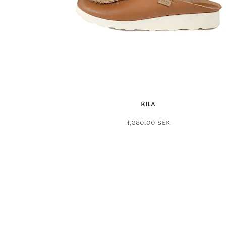
KILA
This
1,380.00
SEK
product
has
multiple
variants.
The
options
may
be