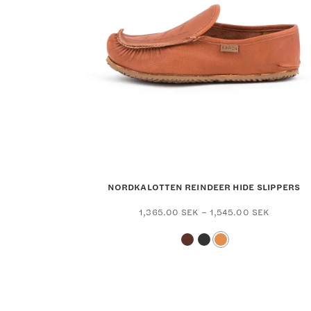
chosen
on
the
product
page
NORDKALOTTEN REINDEER HIDE SLIPPERS
Price
1,365.00
SEK
–
1,545.00
SEK
range:
1,365.00
through
1,545.00