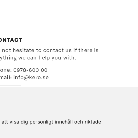
ons
may
be
chosen
en
on
the
ONTACT
product
 not hesitate to contact us if there is
uct
page
ything we can help you with.
one: 0978-600 00
mail:
info@kero.se
MAP
tt visa dig personligt innehåll och riktade