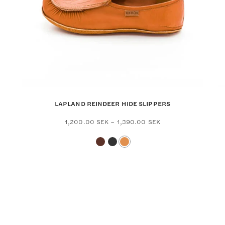
LAPLAND REINDEER HIDE SLIPPERS
Price
1,200.00
SEK
–
1,390.00
SEK
range:
This
1,200.00 SEK
prod
through
has
1,390.00 SEK
multi
varia
The
opti
may