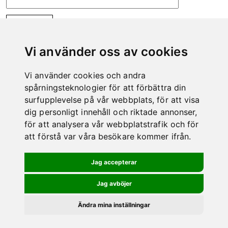
Vi använder oss av cookies
CONTACT
Vi använder cookies och andra
spårningsteknologier för att förbättra din
Do not hesitate to contact us if there is anything
surfupplevelse på vår webbplats, för att visa
we can help you with.
dig personligt innehåll och riktade annonser,
Phone: 0978-600 00
för att analysera vår webbplatstrafik och för
E-mail:
info@kero.se
att förstå var våra besökare kommer ifrån.
MAP
Jag accepterar
Jag avböjer
Ändra mina inställningar