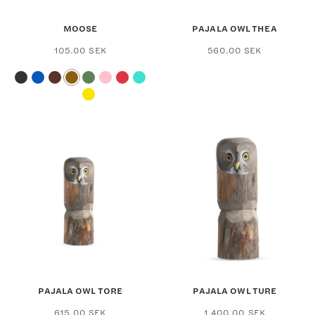
MOOSE
PAJALA OWL THEA
105.00
SEK
560.00
SEK
This
product
has
multiple
variants.
The
options
may
be
chosen
on
the
product
page
PAJALA OWL TORE
PAJALA OWL TURE
615.00
SEK
1,400.00
SEK