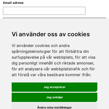
Email adress
Vi använder oss av cookies
Vi använder cookies och andra
CONTACT
spårningsteknologier för att förbättra din
Do not hesitate to contact us if there is anything we can help
surfupplevelse på vår webbplats, för att visa
you with.
dig personligt innehåll och riktade annonser,
Phone: 0978-600 00
för att analysera vår webbplatstrafik och för
E-mail:
info@kero.se
att förstå var våra besökare kommer ifrån.
MAP
Jag accepterar
Jag avböjer
Ändra mina inställningar