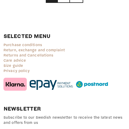
b
c
o
t
p
p
SELECTED MENU
Purchase conditions
Return, exchange and complaint
Returns and Cancellations
Care advice
Size guide
Privacy policy
NEWSLETTER
Subscribe to our Swedish newsletter to receive the latest news
and offers from us