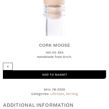
CORK MOOSE
140.00
SEK
Handmade from birch.
Cork
moose
quantity
ADD TO BASKET
SKU:
78-2329
Categories:
Lifestyle
,
Serving
ADDITIONAL INFORMATION