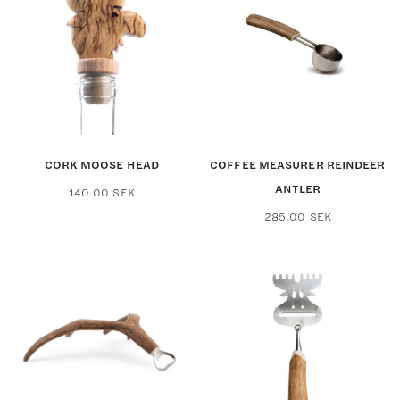
The
options
may
be
chosen
on
the
product
page
CORK MOOSE HEAD
COFFEE MEASURER REINDEER
ANTLER
140.00
SEK
285.00
SEK