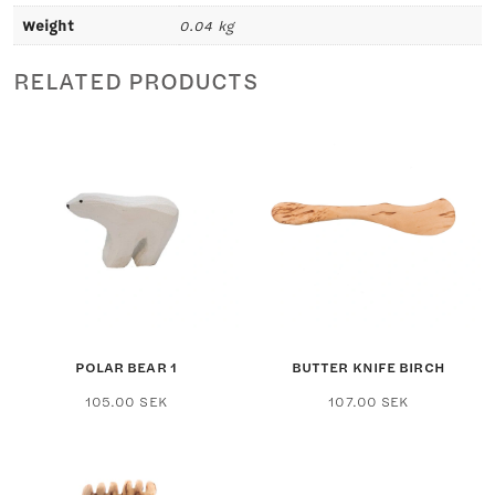
Weight
0.04 kg
RELATED PRODUCTS
POLAR BEAR 1
BUTTER KNIFE BIRCH
This
105.00
SEK
107.00
SEK
product
has
multiple
variants.