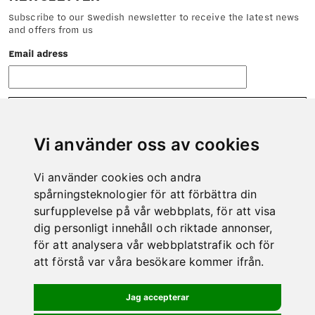
Subscribe to our Swedish newsletter to receive the latest news
and offers from us
Email adress
Vi använder oss av cookies
Vi använder cookies och andra
CONTACT
spårningsteknologier för att förbättra din
Do not hesitate to contact us if there is anything we can help
surfupplevelse på vår webbplats, för att visa
you with.
dig personligt innehåll och riktade annonser,
Phone: 0978-600 00
för att analysera vår webbplatstrafik och för
E-mail:
info@kero.se
att förstå var våra besökare kommer ifrån.
MAP
Jag accepterar