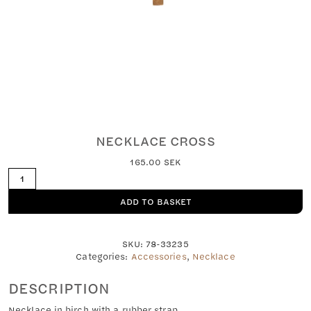
NECKLACE CROSS
165.00
SEK
Necklace
Cross
quantity
ADD TO BASKET
SKU:
78-33235
Categories:
Accessories
,
Necklace
DESCRIPTION
Necklace in birch with a rubber strap.