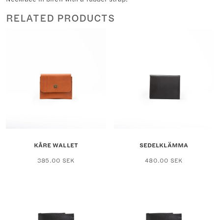
RELATED PRODUCTS
KÅRE WALLET
SEDELKLÄMMA
This
This
385.00
SEK
480.00
SEK
product
product
has
has
multiple
multiple
variants.
variants.
The
The
options
options