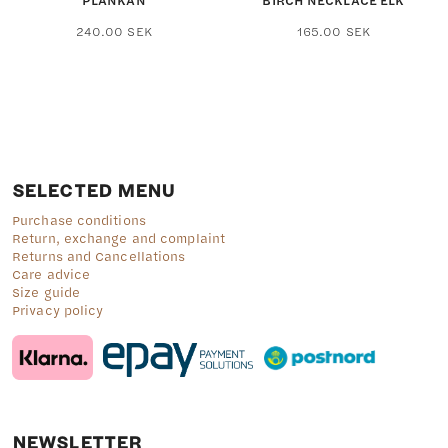
This
240.00
SEK
165.00
SEK
product
has
multiple
variants.
The
options
may
be
SELECTED MENU
chosen
on
Purchase conditions
the
Return, exchange and complaint
product
Returns and Cancellations
page
Care advice
Size guide
Privacy policy
NEWSLETTER