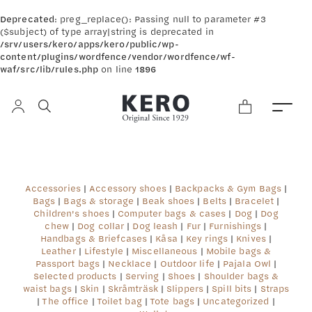
Deprecated
: preg_replace(): Passing null to parameter #3
($subject) of type array|string is deprecated in
/srv/users/kero/apps/kero/public/wp-
content/plugins/wordfence/vendor/wordfence/wf-
waf/src/lib/rules.php
on line
1896
Accessories
|
Accessory shoes
|
Backpacks & Gym Bags
|
Bags
|
Bags & storage
|
Beak shoes
|
Belts
|
Bracelet
|
Children's shoes
|
Computer bags & cases
|
Dog
|
Dog
chew
|
Dog collar
|
Dog leash
|
Fur
|
Furnishings
|
Handbags & Briefcases
|
Kåsa
|
Key rings
|
Knives
|
Leather
|
Lifestyle
|
Miscellaneous
|
Mobile bags &
Passport bags
|
Necklace
|
Outdoor life
|
Pajala Owl
|
Selected products
|
Serving
|
Shoes
|
Shoulder bags &
waist bags
|
Skin
|
Skråmträsk
|
Slippers
|
Spill bits
|
Straps
|
The office
|
Toilet bag
|
Tote bags
|
Uncategorized
|