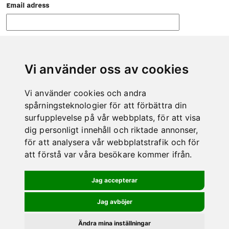
Email adress
Vi använder oss av cookies
Vi använder cookies och andra
CONTACT
spårningsteknologier för att förbättra din
Do not hesitate to contact us if there is anything we can help
surfupplevelse på vår webbplats, för att visa
you with.
dig personligt innehåll och riktade annonser,
Phone: 0978-600 00
för att analysera vår webbplatstrafik och för
E-mail: info@kero.se
att förstå var våra besökare kommer ifrån.
MAP
Jag accepterar
Jag avböjer
Ändra mina inställningar