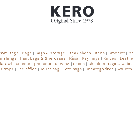
 Gym Bags
|
Bags
|
Bags & storage
|
Beak shoes
|
Belts
|
Bracelet
|
Ch
rnishings
|
Handbags & Briefcases
|
Kåsa
|
Key rings
|
Knives
|
Leathe
la Owl
|
Selected products
|
Serving
|
Shoes
|
Shoulder bags & waist
Straps
|
The office
|
Toilet bag
|
Tote bags
|
Uncategorized
|
Wallets