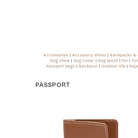
Accessories
|
Accessory shoes
|
Backpacks &
Dog chew
|
Dog collar
|
Dog leash
|
Fur
|
Fu
Passport bags
|
Necklace
|
Outdoor life
|
Paja
PASSPORT