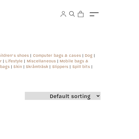
ildren's shoes
|
Computer bags & cases
|
Dog
|
r
|
Lifestyle
|
Miscellaneous
|
Mobile bags &
 bags
|
Skin
|
Skråmträsk
|
Slippers
|
Spill bits
|