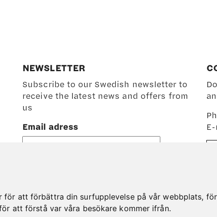
The
options
may
be
chosen
on
NEWSLETTER
C
the
Subscribe to our Swedish newsletter to
Do
product
receive the latest news and offers from
an
page
us
Ph
Email adress
E-
ör att förbättra din surfupplevelse på vår webbplats, för a
för att förstå var våra besökare kommer ifrån.